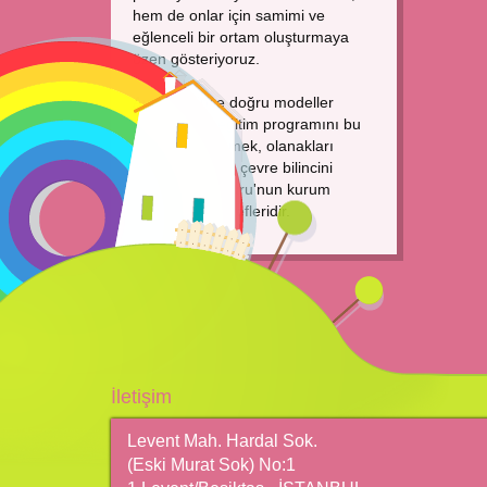
hem de onlar için samimi ve
eğlenceli bir ortam oluşturmaya
özen gösteriyoruz.
Ayrıca ekipçe doğru modeller
oluşturmak; eğitim programını bu
bilinçle geliştirmek, olanakları
genişletmek ve çevre bilincini
artırmak Kanguru'nun kurum
olarak ana hedefleridir.
İletişim
Levent Mah. Hardal Sok.
(Eski Murat Sok) No:1