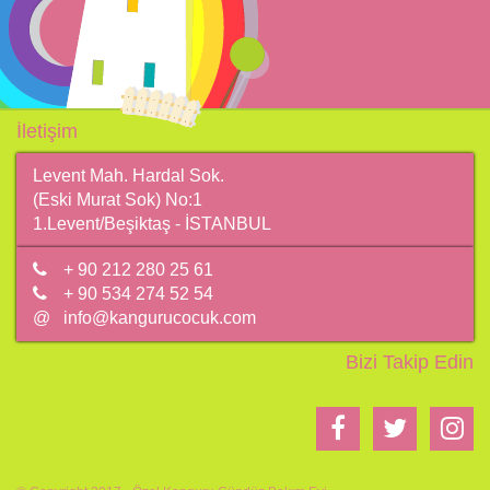
İletişim
Levent Mah. Hardal Sok.
(Eski Murat Sok) No:1
1.Levent/Beşiktaş - İSTANBUL
+ 90 212 280 25 61
+ 90 534 274 52 54
@
info@kangurucocuk.com
Bizi Takip Edin